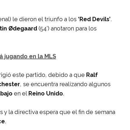
enal) le dieron el triunfo a los
‘Red Devils’
.
tin Ødegaard
(54′) anotaron para los
rá jugando en la MLS
rigió este partido, debido a que
Ralf
hester
, se encuentra realizando algunos
abajo
en el
Reino Unido
.
 y la directiva espera que el fin de semana
ce
.