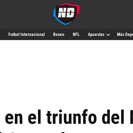
Futbol Internacional
Boxeo
NFL
Apuestas
Más Dep
ó en el triunfo de