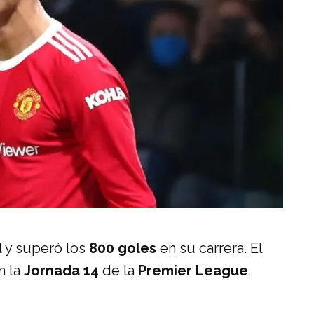
d
y superó los
800 goles
en su carrera. El
n la
Jornada 14
de la
Premier League
.