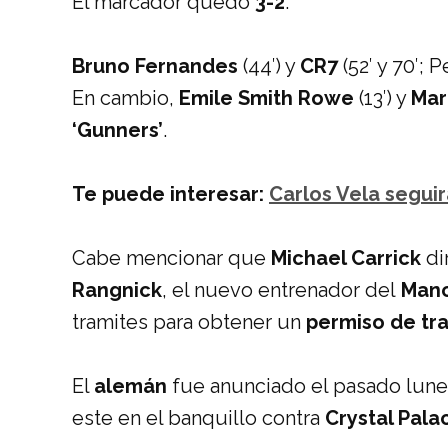
El marcador quedó
3-2
.
Bruno Fernandes
(44′) y
CR7
(52′ y 70′; P
En cambio,
Emile Smith Rowe
(13′) y
Mar
‘Gunners’
.
Te puede interesar:
Carlos Vela segui
Cabe mencionar que
Michael Carrick
di
Rangnick
, el nuevo entrenador del
Manc
tramites para obtener un
permiso de tr
El
alemán
fue anunciado el pasado lunes
este en el banquillo contra
Crystal Pala