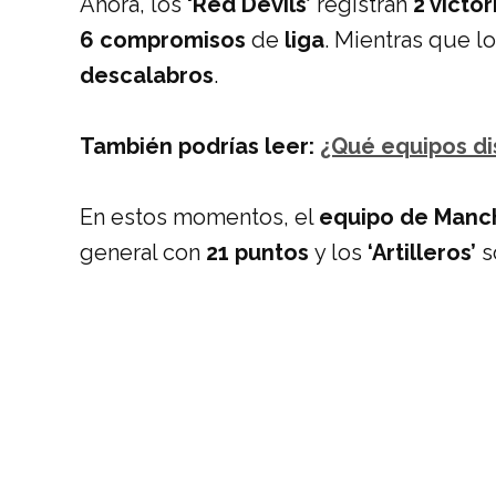
Ahora, los
‘Red Devils’
registran
2 victor
6 compromisos
de
liga
. Mientras que l
descalabros
.
También podrías leer:
¿Qué equipos di
En estos momentos, el
equipo de Manc
general con
21 puntos
y los
‘Artilleros’
s