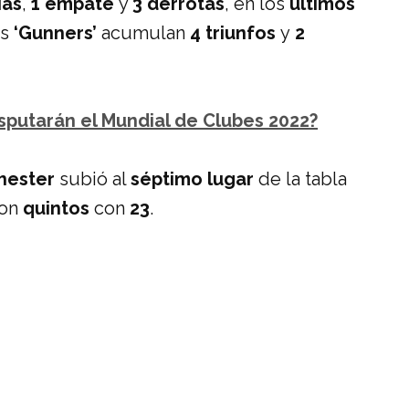
ias
,
1 empate
y
3 derrotas
, en los
últimos
os
‘Gunners’
acumulan
4 triunfos
y
2
sputarán el Mundial de Clubes 2022?
hester
subió al
séptimo lugar
de la tabla
on
quintos
con
23
.