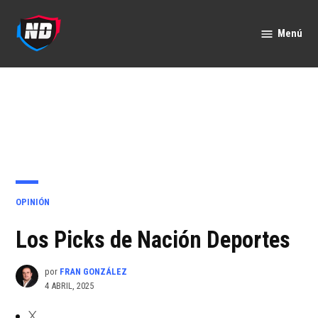
Saltar
al
Menú
Nación
contenido
Deportes
PUBLICADO
OPINIÓN
EN
Los Picks de Nación Deportes
por
FRAN GONZÁLEZ
4 ABRIL, 2025
X