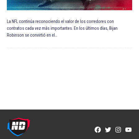
La NFL continúa reconociendo el valor de los corredores con
contratos cada vez más importantes. En los últimos días, Bijan
Robinson se convirtió en el…
Facebook
Twitter
Instagra
YouT
Page
Username