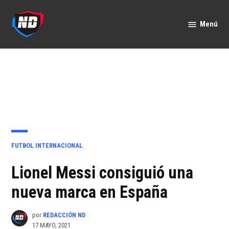
Saltar
al
Menú
Nación
contenido
Deportes
PUBLICADO
FUTBOL INTERNACIONAL
EN
Lionel Messi consiguió una
nueva marca en España
por
REDACCIÓN ND
17 MAYO, 2021