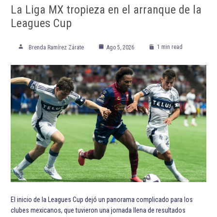
ETIQUETADO:
Destacadas
Fútbol Club Barcelona
Hugo Sánchez
LaLiga
Lionel Messi