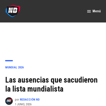
Saltar
al
Menú
Nación
contenido
Deportes
PUBLICADO
MUNDIAL 2026
EN
Las ausencias que sacudieron
la lista mundialista
por
REDACCIÓN ND
1 JUNIO, 2026