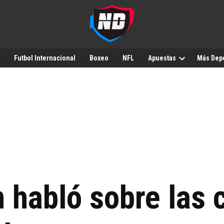
Futbol Internacional
Boxeo
NFL
Apuestas
Más Dep
 habló sobre las