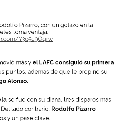
Rodolfo Pizarro, con un golazo en la
eles toma ventaja.
ter.com/Y3c5c9Oqrw
es_)
March 1, 2020
 movió más y
el LAFC consiguió su primera
es puntos, además de que le propinó su
ego Alonso.
ela
se fue con su diana, tres disparos más
 Del lado contrario,
Rodolfo Pizarro
os y un pase clave.