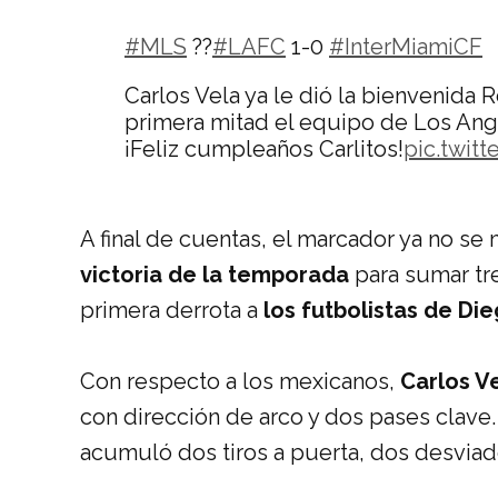
#MLS
??
#LAFC
1-0
#InterMiamiCF
Carlos Vela ya le dió la bienvenida 
primera mitad el equipo de Los Ang
¡Feliz cumpleaños Carlitos!
pic.twit
— Nación Deportes (@naciondeport
A final de cuentas, el marcador ya no se
victoria de la temporada
para sumar tr
primera derrota a
los futbolistas de Di
Con respecto a los mexicanos,
Carlos V
con dirección de arco y dos pases clave.
acumuló dos tiros a puerta, dos desviad