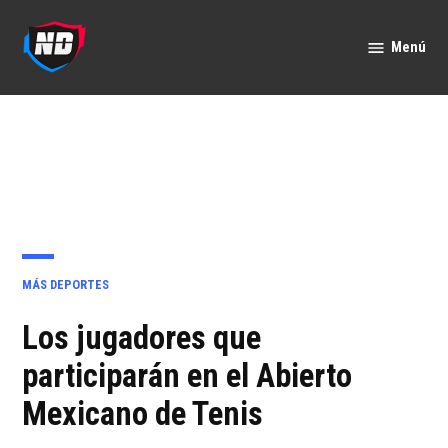
Saltar
al
Menú
Nación
contenido
Deportes
PUBLICADO
MÁS DEPORTES
EN
Los jugadores que
participarán en el Abierto
Mexicano de Tenis