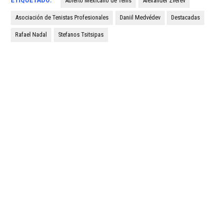
ETIQUETADO:
Abierto Mexicano de Tenis
Alexander Zverev
Asociación de Tenistas Profesionales
Daniil Medvédev
Destacadas
Rafael Nadal
Stefanos Tsitsipas