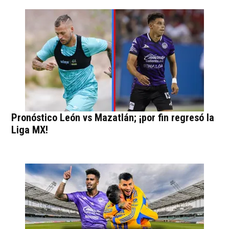
Pronóstico León vs Mazatlán; ¡por fin regresó la
Liga MX!