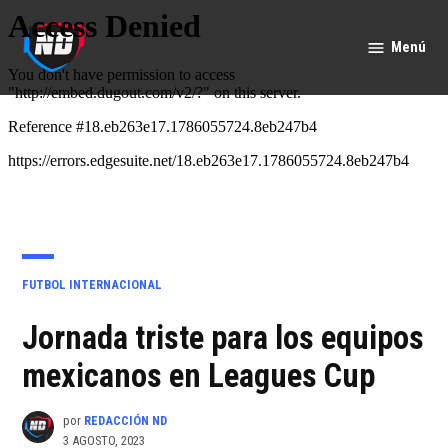
Saltar
al
Menú
Nación
contenido
Deportes
PUBLICADO
FUTBOL INTERNACIONAL
EN
Jornada triste para los equipos
mexicanos en Leagues Cup
por
REDACCIÓN ND
3 AGOSTO, 2023