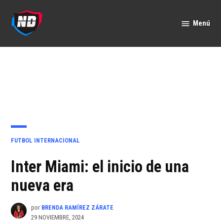
Saltar
al
Menú
Nación
contenido
Deportes
PUBLICADO
FUTBOL INTERNACIONAL
EN
Inter Miami: el inicio de una
nueva era
por
BRENDA RAMÍREZ ZÁRATE
29 NOVIEMBRE, 2024