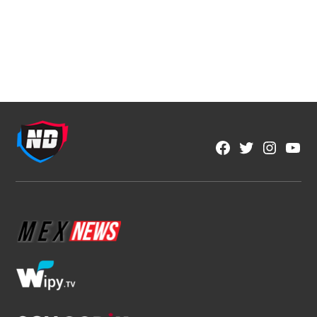
NFL
Los corredores vuelven a ser
protagonistas en la NFL
1 min read