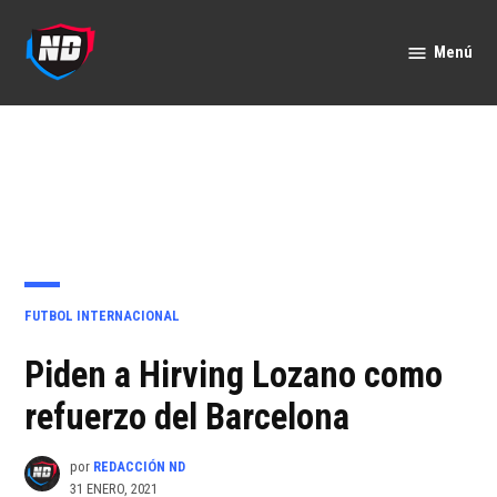
Saltar
al
Menú
Nación
contenido
Deportes
PUBLICADO
FUTBOL INTERNACIONAL
EN
Piden a Hirving Lozano como
refuerzo del Barcelona
por
REDACCIÓN ND
31 ENERO, 2021