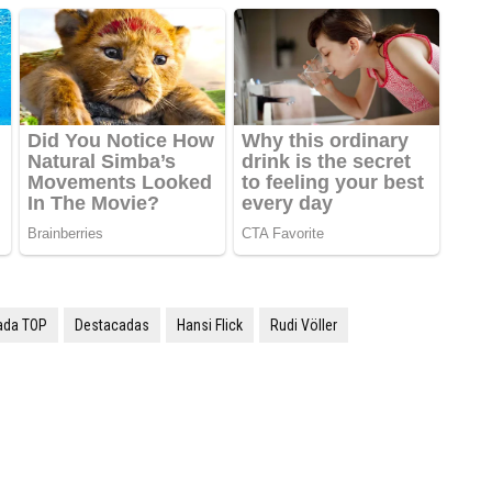
ada TOP
Destacadas
Hansi Flick
Rudi Völler