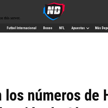
Futbol Internacional
Boxeo
NFL
Apuestas
Más Dep
n los números de 