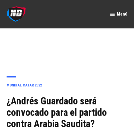
Saltar
al
Menú
Nación
contenido
Deportes
PUBLICADO
MUNDIAL CATAR 2022
EN
¿Andrés Guardado será
convocado para el partido
contra Arabia Saudita?