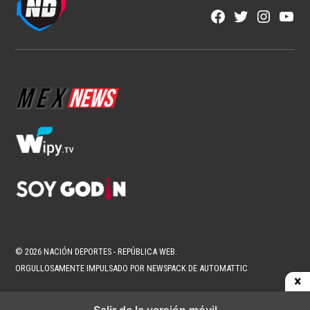
Facebook
Twitter
Instagra
YouT
Page
Username
© 2026 NACIÓN DEPORTES - REPÚBLICA WEB.
ORGULLOSAMENTE IMPULSADO POR NEWSPACK DE AUTOMATTIC
Salir de la versión móvil