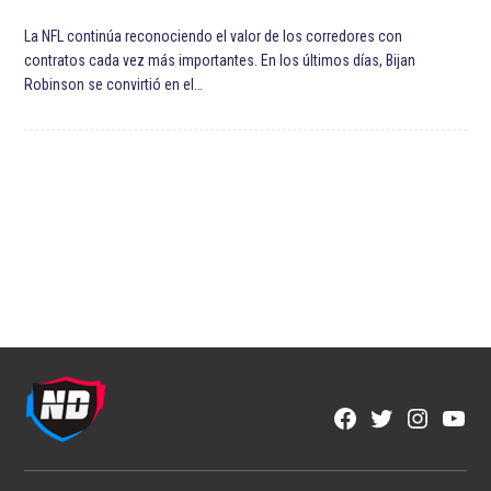
La NFL continúa reconociendo el valor de los corredores con
contratos cada vez más importantes. En los últimos días, Bijan
Robinson se convirtió en el…
Facebook
Twitter
Instagra
YouT
Page
Username