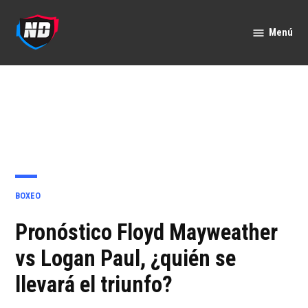
Saltar
al
Menú
Nación
contenido
Deportes
PUBLICADO
BOXEO
EN
Pronóstico Floyd Mayweather
vs Logan Paul, ¿quién se
llevará el triunfo?