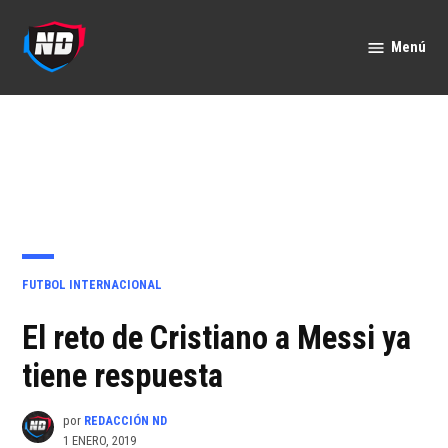
Saltar
al
Menú
Nación
contenido
Deportes
PUBLICADO
FUTBOL INTERNACIONAL
EN
El reto de Cristiano a Messi ya
tiene respuesta
por
REDACCIÓN ND
1 ENERO, 2019