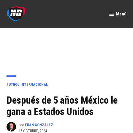
Saltar
al
Menú
Nación
contenido
Deportes
PUBLICADO
FUTBOL INTERNACIONAL
EN
Después de 5 años México le
gana a Estados Unidos
por
FRAN GONZÁLEZ
16 OCTUBRE, 2024