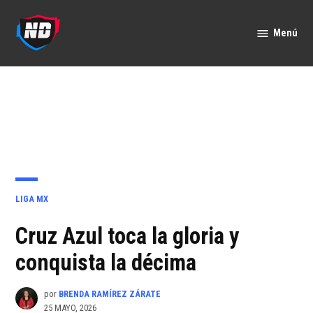
Saltar
al
Menú
Nación
contenido
Deportes
PUBLICADO
LIGA MX
EN
Cruz Azul toca la gloria y
conquista la décima
por
BRENDA RAMÍREZ ZÁRATE
25 MAYO, 2026