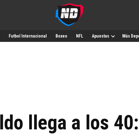
Futbol Internacional
Boxeo
NFL
Apuestas
Más Dep
do llega a los 40