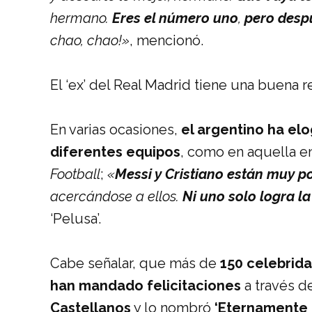
hermano.
Eres el número uno
,
pero despu
chao, chao!»
, mencionó.
El ‘ex’ del Real Madrid tiene una buena 
En varias ocasiones,
el argentino ha elo
diferentes equipos
, como en aquella en
Football
;
«
Messi y Cristiano
están muy p
acercándose a ellos.
Ni uno solo logra l
‘Pelusa’.
Cabe señalar, que más de
150 celebrida
han mandado felicitaciones
a través d
Castellanos
y lo nombró
‘Eternamente