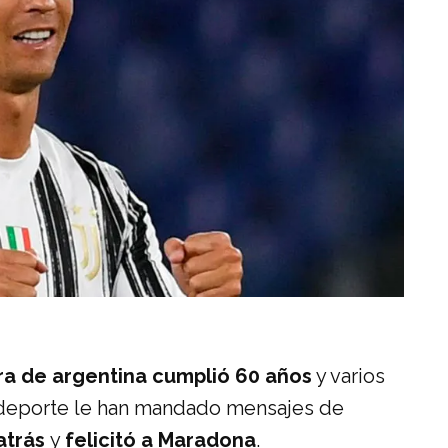
ura de argentina cumplió 60 años
y varios
 deporte le han mandado mensajes de
atrás
y
felicitó a Maradona
.