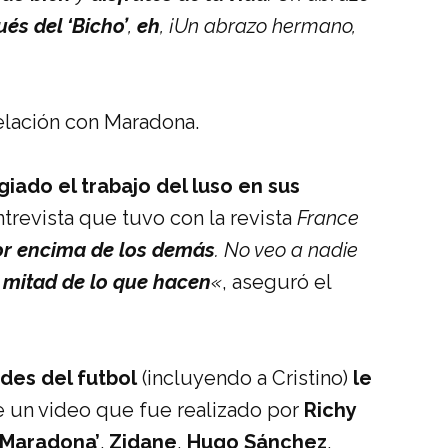
és del ‘Bicho’
,
eh
, ¡Un abrazo hermano,
relación con Maradona.
giado el trabajo del luso en sus
trevista que tuvo con la revista
France
or encima de los demás
. No veo a nadie
a mitad de lo que hacen
«
, aseguró el
des del futbol
(incluyendo a Cristino)
le
e un video que fue realizado por
Richy
 Maradona’
.
Zidane
,
Hugo Sánchez
,