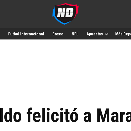
Futbol Internacional
Boxeo
NFL
Apuestas
Más Dep
ldo felicitó a Ma