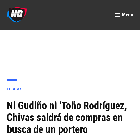
Saltar
al
Menú
Nación
contenido
Deportes
PUBLICADO
LIGA MX
EN
Ni Gudiño ni ‘Toño Rodríguez,
Chivas saldrá de compras en
busca de un portero