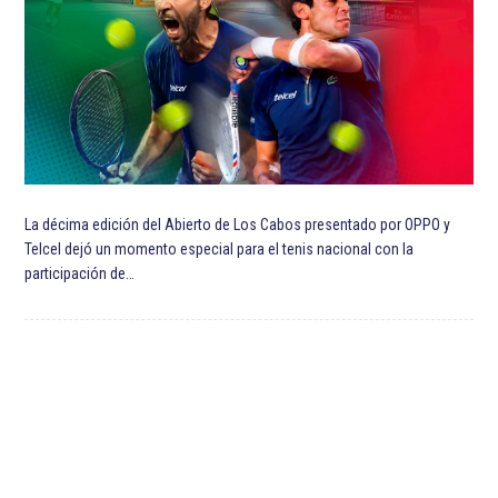
Destacada TOP
Destacadas
Estadio Akron
Guillermo Almada
Liga MX
Liga MX Apertura 2022
Ricardo Cadena