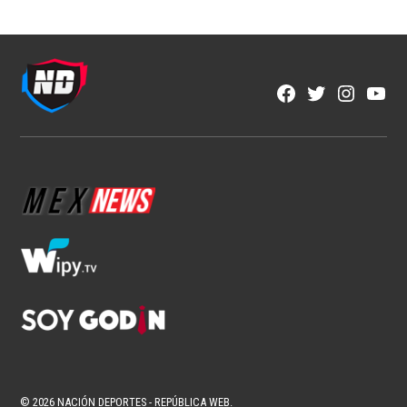
NFL
Los corredores vuelven a ser
protagonistas en la NFL