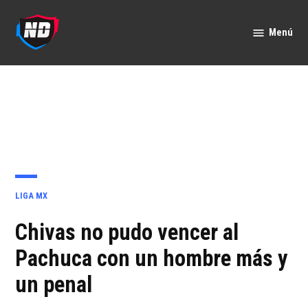
Saltar
al
Menú
Nación
contenido
Deportes
PUBLICADO
LIGA MX
EN
Chivas no pudo vencer al
Pachuca con un hombre más y
un penal