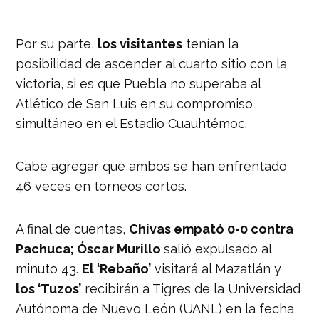
— Liga BBVA MX (@LigaBBVAMX)
July
31, 2022
Por su parte,
los visitantes
tenían la
posibilidad de ascender al cuarto sitio con la
victoria, si es que Puebla no superaba al
Atlético de San Luis en su compromiso
simultáneo en el Estadio Cuauhtémoc.
Cabe agregar que ambos se han enfrentado
46 veces en torneos cortos.
A final de cuentas,
Chivas empató 0-0 contra
Pachuca; Óscar Murillo
salió expulsado al
minuto 43.
El ‘Rebaño’
visitará al Mazatlán y
los ‘Tuzos’
recibirán a Tigres de la Universidad
Autónoma de Nuevo León (UANL) en la fecha