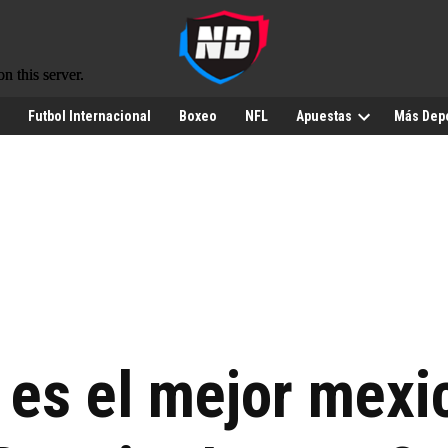
Futbol Internacional
Boxeo
NFL
Apuestas
Más Dep
 es el mejor mexi