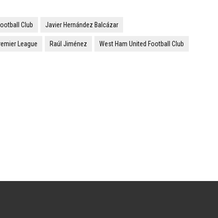
ootball Club
Javier Hernández Balcázar
remier League
Raúl Jiménez
West Ham United Football Club