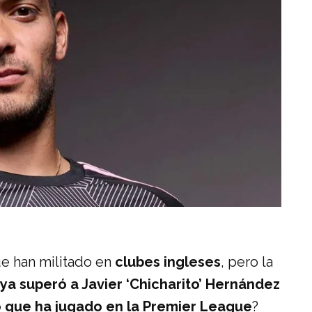
ue han militado en
clubes ingleses
, pero la
ya superó a Javier ‘Chicharito’ Hernández
o que ha jugado en la Premier League
?