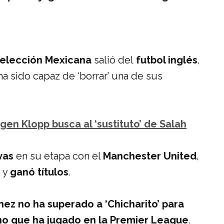
Selección Mexicana
salió del
futbol inglés
,
a sido capaz de ‘borrar’ una de sus
rgen Klopp busca al ‘sustituto’ de Salah
vas
en su etapa con el
Manchester United
,
s y
ganó títulos
.
ez no ha superado a ‘Chicharito’ para
no que ha jugado en la Premier
League
.