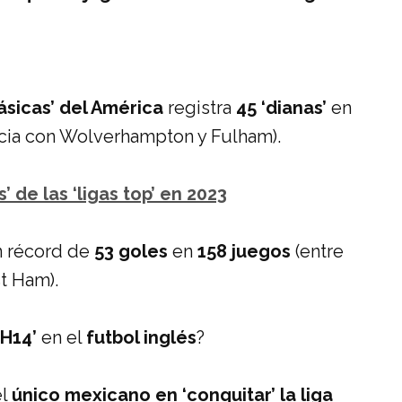
ásicas’ del América
registra
45 ‘dianas’
en
ncia con Wolverhampton y Fulham).
’ de las ‘ligas top’ en 2023
 récord de
53 goles
en
158 juegos
(entre
t Ham).
H14’
en el
futbol inglés
?
el
único mexicano en ‘conquitar’ la liga