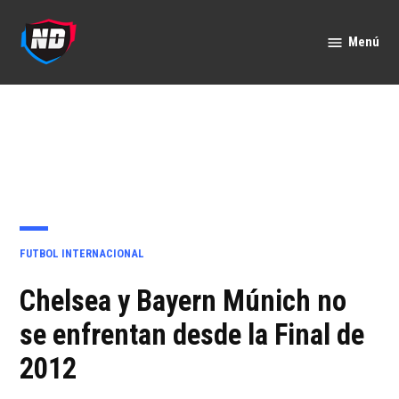
Saltar
al
Menú
Nación
contenido
Deportes
PUBLICADO
FUTBOL INTERNACIONAL
EN
Chelsea y Bayern Múnich no
se enfrentan desde la Final de
2012