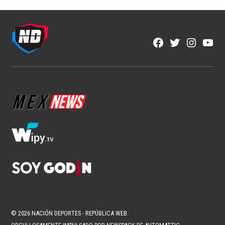
NFL
Los corredores vuelven a ser
protagonistas en la NFL
1 min read
Fran González
Ago 6, 2026