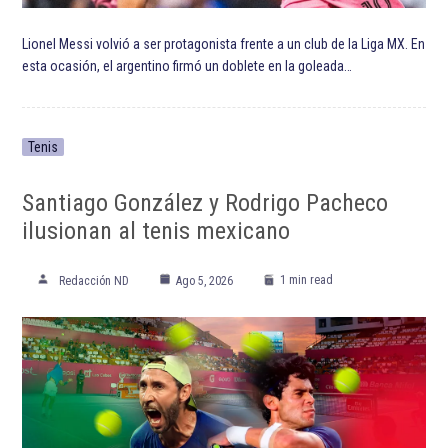
ETIQUETADO:
Destacada TOP
Destacadas
Fórmula 1
Gran Premio de Abu Dabi
Lando Norris
McLaren F1 Team
Red Bull Racing
Sergio Pérez
Temporada 2023 de Fórmula 1