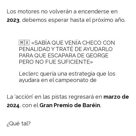
Los motores no volverán a encenderse en
2023
, debemos esperar hasta el próximo año.
🇲🇽 «SABÍA QUE VENÍA CHECO CON
PENALIDAD Y TRATÉ DE AYUDARLO
PARA QUE ESCAPARA DE GEORGE
PERO NO FUE SUFICIENTE»
Leclerc quería una estrategia que los
ayudara en el campeonato de
constructores, pero no se pudo 😰
#F1xFSMX
La ‘acción’ en las pistas regresará en
marzo de
pic.twitter.com/pJjWYoJ7Nd
2024
, con el
Gran Premio de Baréin
.
— FOX Sports MX (@FOXSportsMX)
November 26, 2023
¿Qué tal?