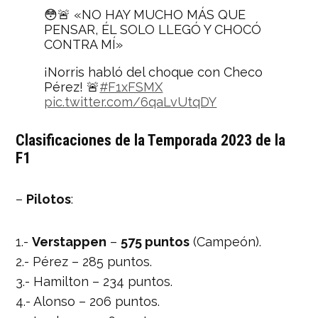
😳🚨 «NO HAY MUCHO MÁS QUE
PENSAR, ÉL SOLO LLEGÓ Y CHOCÓ
CONTRA MÍ»
¡Norris habló del choque con Checo
Pérez! 🚨
#F1xFSMX
pic.twitter.com/6qaLvUtqDY
— FOX Sports MX (@FOXSportsMX)
Clasificaciones de la Temporada 2023 de la
November 26, 2023
F1
–
Pilotos
:
1.-
Verstappen
–
575 puntos
(Campeón).
2.- Pérez – 285 puntos.
3.- Hamilton – 234 puntos.
4.- Alonso – 206 puntos.