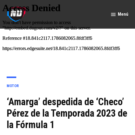
Saltar
al
Menú
Nación
contenido
Deportes
PUBLICADO
MOTOR
EN
‘Amarga’ despedida de ‘Checo’
Pérez de la Temporada 2023 de
la Fórmula 1