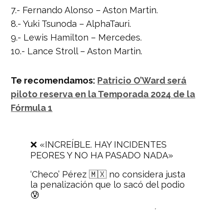
7.- Fernando Alonso – Aston Martin.
8.- Yuki Tsunoda – AlphaTauri.
9.- Lewis Hamilton – Mercedes.
10.- Lance Stroll – Aston Martin.
Te recomendamos:
Patricio O’Ward será
piloto reserva en la Temporada 2024 de la
Fórmula 1
❌ «INCREÍBLE. HAY INCIDENTES
PEORES Y NO HA PASADO NADA»
‘Checo’ Pérez 🇲🇽 no considera justa
la penalización que lo sacó del podio
😰
🚨 «ES UNA BROMA… NO ESTÁN AL