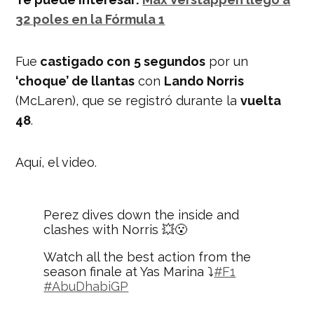
32 poles en la Fórmula 1
Fue
castigado con
5 segundos
por un
‘choque’ de llantas
con
Lando Norris
(McLaren), que se registró durante la
vuelta
48
.
Aquí, el video.
Perez dives down the inside and
clashes with Norris 💥😮
Watch all the best action from the
season finale at Yas Marina ⤵️
#F1
#AbuDhabiGP
— Formula 1 (@F1)
November 26, 2023