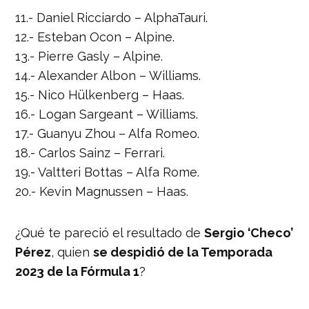
NIVEL DE LA F1»
#F1xFSMX
11.- Daniel Ricciardo – AlphaTauri.
pic.twitter.com/gJH5HGuQYn
12.- Esteban Ocon – Alpine.
— FOX Sports MX (@FOXSportsMX)
13.- Pierre Gasly – Alpine.
November 26, 2023
14.- Alexander Albon – Williams.
15.- Nico Hülkenberg – Haas.
16.- Logan Sargeant – Williams.
17.- Guanyu Zhou – Alfa Romeo.
18.- Carlos Sainz – Ferrari.
19.- Valtteri Bottas – Alfa Rome.
20.- Kevin Magnussen – Haas.
¿Qué te pareció el resultado de
Sergio ‘Checo’
Pérez
, quien
se despidió de la Temporada
2023 de la Fórmula 1
?