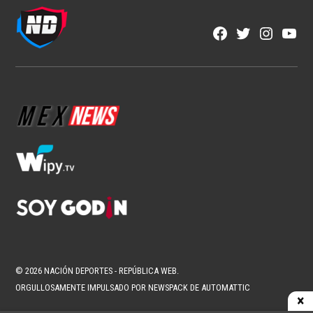
NFL
Los corredores vuelven a ser
protagonistas en la NFL
1 min read
Fran González
Ago 6, 2026