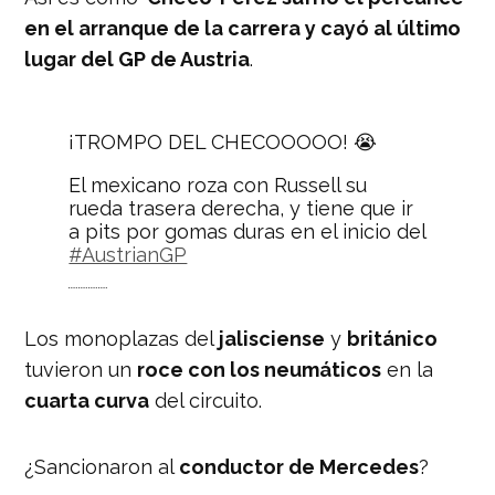
en el arranque de la carrera y cayó al último
lugar del GP de Austria
.
¡TROMPO DEL CHECOOOOO! 😭
El mexicano roza con Russell su
rueda trasera derecha, y tiene que ir
a pits por gomas duras en el inicio del
#AustrianGP
🇲🇽🚨 Por el momento, Checo es
último
#F1xFOX
Los monoplazas del
jalisciense
y
británico
pic.twitter.com/VYNcosgGYe
tuvieron un
roce con los neumáticos
en la
— FOX Sports MX (@FOXSportsMX)
cuarta curva
del circuito.
July 10, 2022
¿Sancionaron al
conductor de Mercedes
?