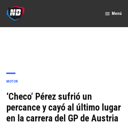
Saltar
al
Menú
Nación
contenido
Deportes
PUBLICADO
MOTOR
EN
‘Checo’ Pérez sufrió un
percance y cayó al último lugar
en la carrera del GP de Austria