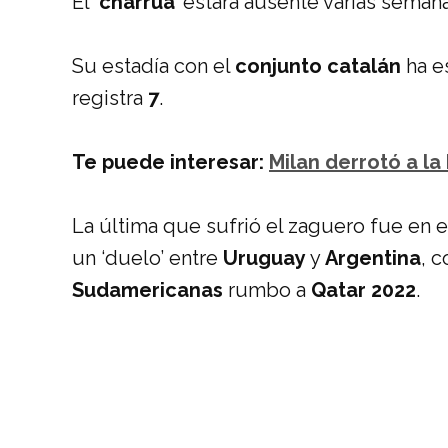
El
‘charrúa’
estará ausente varias semana
Su estadía con el
conjunto catalán
ha e
registra
7
.
Te puede interesar:
Milan derrotó a l
La última que sufrió el zaguero fue en 
un ‘duelo’ entre
Uruguay
y
Argentina
, 
Sudamericanas
rumbo a
Qatar 2022
.