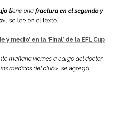
jo t
iene una
fractura en el segundo y
a
«
, se lee en el texto.
e y medio’ en la ‘Final’ de la EFL Cup
ente mañana viernes a cargo del doctor
cios médicos del club»
, se agregó.