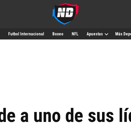
Futbol Internacional
Boxeo
NFL
Apuestas
Más Dep
de a uno de sus l