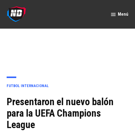
Saltar
al
Menú
Nación
contenido
Deportes
PUBLICADO
FUTBOL INTERNACIONAL
EN
Presentaron el nuevo balón
para la UEFA Champions
League