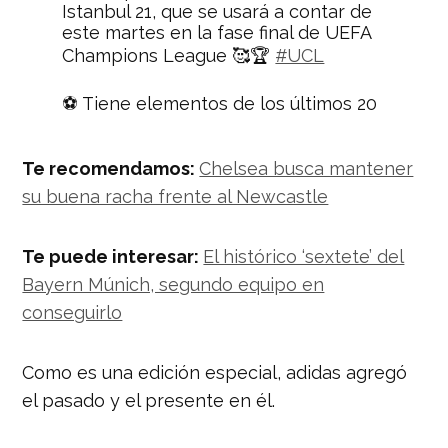
Istanbul 21, que se usará a contar de
este martes en la fase final de UEFA
Champions League 🥰🏆
#UCL
⚽️ Tiene elementos de los últimos 20
balones utilizados en la competición.
¿Les gusta? La encontré hermosa
Te recomendamos:
Chelsea busca mantener
pic.twitter.com/vunKyrxTlj
su buena racha frente al Newcastle
— Pato Figueroa (@patopeloteros)
February 15, 2021
Te puede interesar:
El histórico ‘sextete’ del
Bayern Múnich, segundo equipo en
conseguirlo
Como es una edición especial, adidas agregó
el pasado y el presente en él.