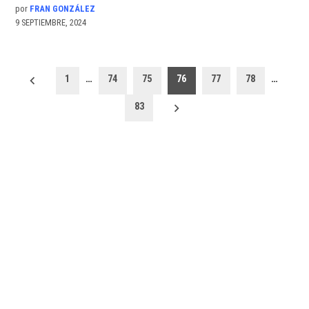
por
FRAN GONZÁLEZ
9 SEPTIEMBRE, 2024
Paginación
1
…
74
75
76
77
78
…
de
83
entradas