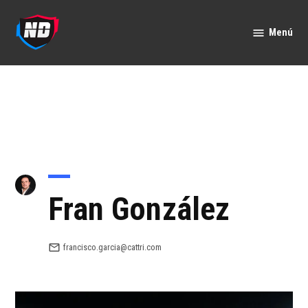
Saltar
al
Menú
Nación
contenido
Deportes
Fran González
francisco.garcia@cattri.com