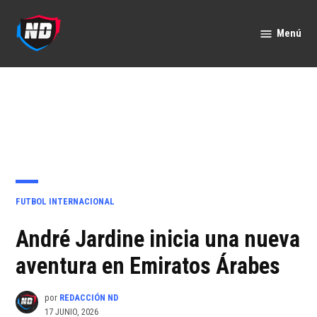
Saltar
al
Menú
Nación
contenido
Deportes
PUBLICADO
FUTBOL INTERNACIONAL
EN
André Jardine inicia una nueva
aventura en Emiratos Árabes
por
REDACCIÓN ND
17 JUNIO, 2026