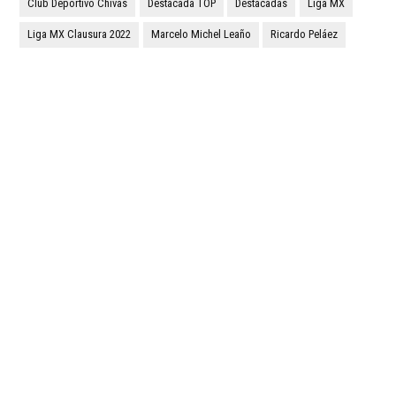
Club Deportivo Chivas
Destacada TOP
Destacadas
Liga MX
Liga MX Clausura 2022
Marcelo Michel Leaño
Ricardo Peláez