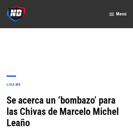
Saltar
al
Menú
Nación
contenido
Deportes
PUBLICADO
LIGA MX
EN
Se acerca un ‘bombazo’ para
las Chivas de Marcelo Michel
Leaño