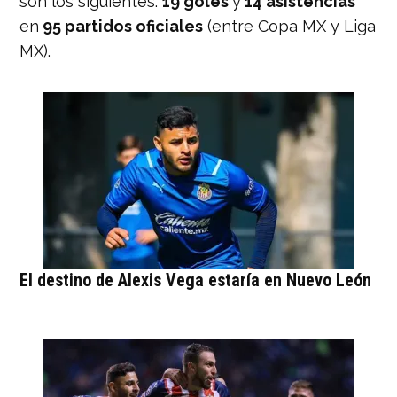
son los siguientes:
19 goles
y
14 asistencias
en
95 partidos oficiales
(entre Copa MX y Liga
MX).
El destino de Alexis Vega estaría en Nuevo León